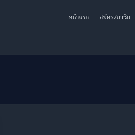
หน้าแรก
สมัครสมาชิก